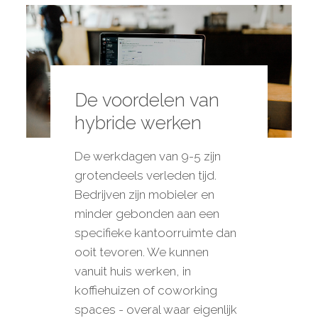
De voordelen van
hybride werken
De werkdagen van 9-5 zijn
grotendeels verleden tijd.
Bedrijven zijn mobieler en
minder gebonden aan een
specifieke kantoorruimte dan
ooit tevoren. We kunnen
vanuit huis werken, in
koffiehuizen of coworking
spaces - overal waar eigenlijk