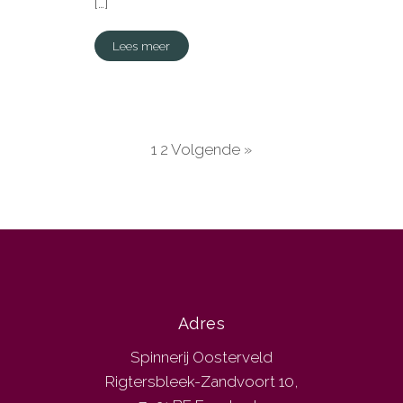
[…]
Lees meer
1
2
Volgende »
Adres
Spinnerij Oosterveld
Rigtersbleek-Zandvoort 10,