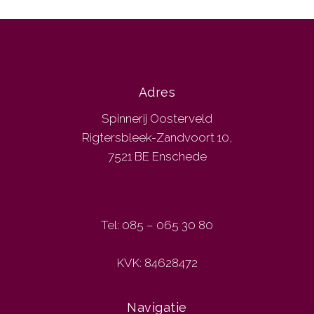
Adres
Spinnerij Oosterveld
Rigtersbleek-Zandvoort 10,
7521 BE Enschede
Tel: 085 – 065 30 80
KVK: 84628472
Navigatie