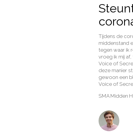
Steunt
coron
Tijdens de co
middenstand ee
tegen waar ik 
vroeg ik mij af
Voice of Secre
deze manier ste
gewoon een blij
Voice of Secret
SMA Midden Hol