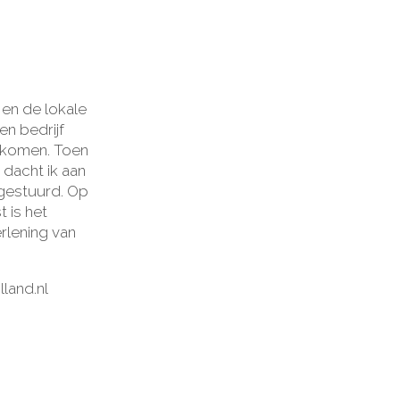
en de lokale
en bedrijf
n komen. Toen
n dacht ik aan
 gestuurd. Op
t is het
erlening van
and.nl