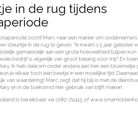
je in de rug tijdens
aperiode
ronaperiode zocht Marc naar een manier om ondernemers 
n steuntje in de rug te geven. “Ik kwam 1,5 jaar geleden e
redelijk gemakkelijk aan een grote hoeveelheid tulpen ko
, welk bedrijf is eigenlijk van groot belang voor mij? En toe
tary. Ik heb daarom onder andere aan hen een bloemetje
un je elkaar toch een beetje in een moeilijke tijd. Daarnaas
k van waardering! Marc zegt dat hij blij is met de dienstv
ary en in de toekomst hier gebruik van blijft maken.
land is bereikbaar via
0182-711415
of
www.smamiddenholl