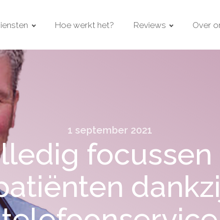
iensten
Hoe werkt het?
Reviews
Over o
1 september 2021
lledig focussen
patiënten dankzi
telefoonservice