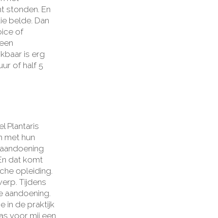
ht stonden. En
ie belde. Dan
oice of
teen
kbaar is erg
ur of half 5
l Plantaris
n met hun
n aandoening
 En dat komt
che opleiding.
werp. Tijdens
ze aandoening.
e in de praktijk
as voor mij een