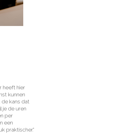
 heeft hier
enst kunnen
d de kans dat
 je de uren
en per
en een
k praktischer.”