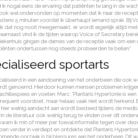
 ik nogal eens de ervaring dat patiënten te lang in de wac
f ook wel ondervonden op momenten dat ik naar de recept
stens 5 minuten voordat ik überhaupt iemand sprak. Bij V
ik dat nog nooit meegemaakt, er wordt eigenlijk altijd me
rnaast vind ik de tijden waarop Voice of Secretary berei
t ziekenhuis gingen de dames van de receptie vaak om een u
atiënten ondertussen nog steeds probeerden te bellen.”
ialiseerd sportarts
ialiseerd in een aandoening van het onderbeen die ook we
rdt genoemd. Hierdoor kunnen mensen problemen krijge
 achillespees en voeten. Marc: “Plantaris Hypertonie is ee
 frequent voordoet, maar helaas vaak niet wordt herkend.
ier weinig aandacht aan wordt besteed tijdens de medis
 in de literatuur ook weinig terug te vinden over dit onder
 kwam ik min of meer per toeval informatie tegen over de
 toen verder in verdiept en ontdekte dat Plantaris Hypertoni
mende oorzaak is bij blessures aan het onderbeen. Dit w