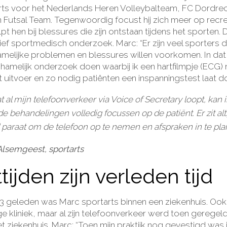
ts voor het Nederlands Heren Volleybalteam, FC Dordrec
n Futsal Team. Tegenwoordig focust hij zich meer op recr
pt hen bij blessures die zijn ontstaan tijdens het sporten.
tief sportmedisch onderzoek. Marc: “Er zijn veel sporters 
hamelijke problemen en blessures willen voorkomen. In dat 
ichamelijk onderzoek doen waarbij ik een hartfilmpje (ECG)
t uitvoer en zo nodig patiënten een inspanningstest laat d
 al mijn telefoonverkeer via Voice of Secretary loopt, kan i
de behandelingen volledig focussen op de patiënt. Er zit alt
paraat om de telefoon op te nemen en afspraken in te pla
Alsemgeest, sportarts
ijden zijn verleden tijd
f 3 geleden was Marc sportarts binnen een ziekenhuis. Ook 
e kliniek, maar al zijn telefoonverkeer werd toen geregeld
t ziekenhuis. Marc: “Toen mijn praktijk nog gevestigd was 