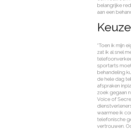
belangrijke re
aan een behand
Keuze 
“Toen ik mijn e
zat ik al snel 
telefoonverkee
sportarts moet 
behandeling ku
de hele dag t
afspraken inpl
zoek gegaan n
Voice of Secre
dienstverlener
waarmee ik co
telefonische g
vertrouwen. Oo