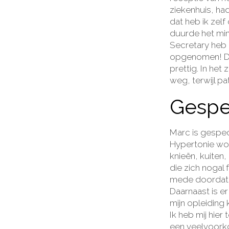
ziekenhuis, had
dat heb ik zel
duurde het min
Secretary heb 
opgenomen! Daa
prettig. In he
weg, terwijl p
Gespec
Marc is gespec
Hypertonie wo
knieën, kuiten,
die zich nogal
mede doordat h
Daarnaast is er
mijn opleiding
Ik heb mij hier
een veelvoorko