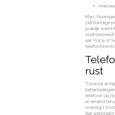
Intervi
Marc Alsemgees
zelfstandige pr
praktijk werkt 
2018 besteedt h
aan
Voice of S
telefoonservic
Telef
rust
“Doordat al mij
behandelingen 
telefoon op te 
er iemand teru
overlegd. Voor 
jaar werkzaam 