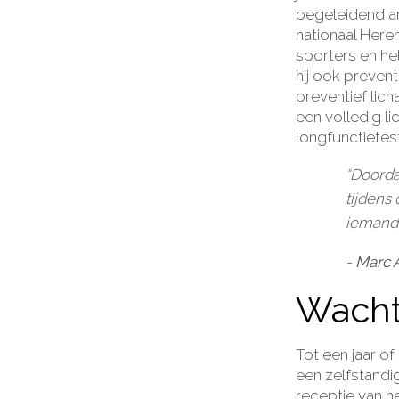
begeleidend ar
nationaal Here
sporters en hel
hij ook preven
preventief lic
een volledig l
longfunctietes
“Doordat
tijdens 
iemand 
-
Marc 
Wachtt
Tot een jaar o
een zelfstandig
receptie van he