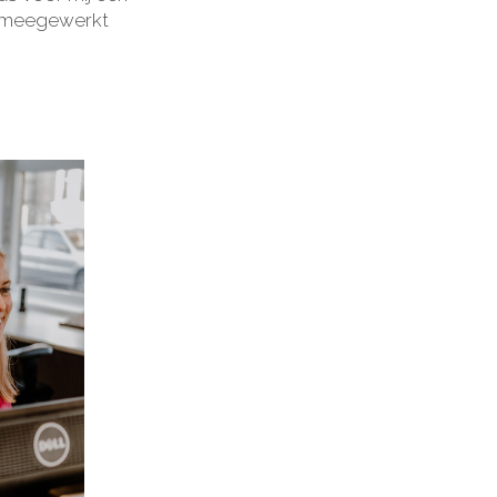
ok meegewerkt
”