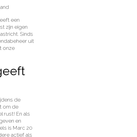
land
eeft een
t zijn eigen
astricht. Sinds
gendabeheer uit
t onze
geeft
ijdens de
at om de
 rust! En als
egeven en
els is Marc 20
ere actief als