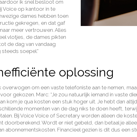
ardoor ik snel besloot om
j Voice op kantoor in te
anwezige dames hebben toen
tructie gekregen, en dat gaf
 maar meer vertrouwen. Alles
heel vlotjes, de dames pikten
 tot de dag van vandaag
g steeds soepel.”
efficiënte oplossing
 overwogen om een vaste telefoniste aan te nemen, maar
et voor gekozen. Marc: “Je zou natuurlijk iemand in vaste di
n kom je qua kosten een stuk hoger uit. Je hebt dan altij
chillende momenten van de dag niks te doen heeft, terwijl
talen. Bij Voice Voice of Secretary worden alleen de kost
doorberekend. Wordt er niet gebeld, dan betaal je alle
n abonnementskosten. Financieel gezien is dit dus een stu