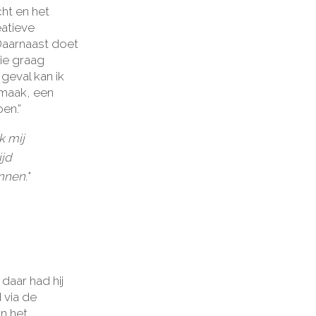
ht en het
eatieve
 Daarnaast doet
die graag
geval kan ik
 maak, een
oen.”
k mij
ijd
nnen."
daar had hij
 via de
in het