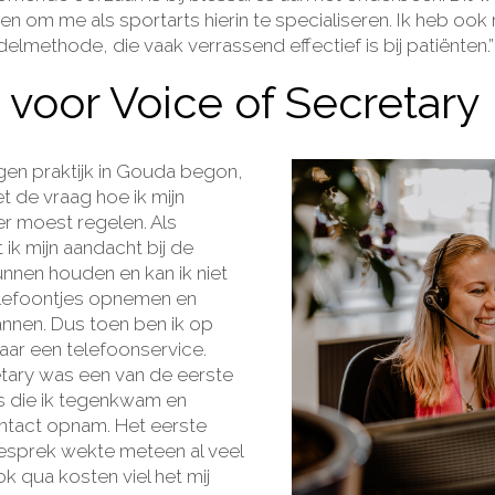
den om me als sportarts hierin te specialiseren. Ik heb o
elmethode, die vaak verrassend effectief is bij patiënten.
voor Voice of Secretary
igen praktijk in Gouda begon,
met de vraag hoe ik mijn
r moest regelen. Als
ik mijn aandacht bij de
nnen houden en kan ik niet
elefoontjes opnemen en
annen. Dus toen ben ik op
aar een
telefoonservice
.
tary was een van de eerste
s die ik tegenkwam en
ntact opnam. Het eerste
esprek wekte meteen al veel
k qua kosten viel het mij