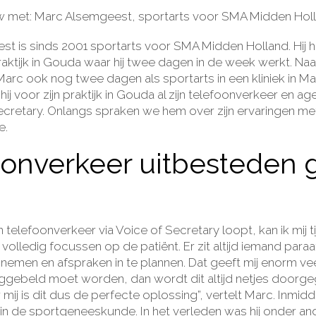
ew met: Marc Alsemgeest, sportarts voor SMA Midden Hol
t is sinds 2001 sportarts voor SMA Midden Holland. Hij h
aktijk in Gouda waar hij twee dagen in de week werkt. Naas
Marc ook nog twee dagen als sportarts in een kliniek in Ma
ij voor zijn praktijk in Gouda al zijn telefoonverkeer en a
ecretary
. Onlangs spraken we hem over zijn ervaringen me
e.
oonverkeer uitbesteden 
n telefoonverkeer via Voice of Secretary loopt, kan ik mij t
volledig focussen op de patiënt. Er zit altijd iemand para
nemen en afspraken in te plannen. Dat geeft mij enorm veel
ggebeld moet worden, dan wordt dit altijd netjes doorg
mij is dit dus de perfecte oplossing”, vertelt Marc. Inmidd
in de sportgeneeskunde. In het verleden was hij onder and