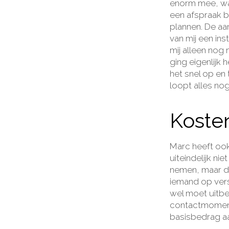
enorm mee, wa
een afspraak bi
plannen. De a
van mij een ins
mij alleen nog
ging eigenlijk 
het snel op en
loopt alles no
Kosten
Marc heeft ook
uiteindelijk ni
nemen, maar da
iemand op vers
wel moet uitbe
contactmoment 
basisbedrag aa